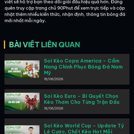
viết sẽ hỗ trợ bạn theo dõi giải đấu hiệu quả hơn. Đừng
quên truy cập trang chủ 90Phut để xem trực tiếp và cập
nhật thêm nhiều kiến thức, nhận định, thông tin bóng đá
mới nhất mỗi ngày.
BÀI VIẾT LIÊN QUAN
Soi Kèo Copa America – Cẩm
Nang Chinh Phục Bóng Đá Nam
Mỹ
18/06/2026
Soi Kèo Euro – Bí Quyết Chọn
Kèo Thơm Cho Từng Trận Đấu
18/06/2026
Soi Kèo World Cup – Update Tỷ
Lệ Cược, Chốt Kèo Hot Mỗi