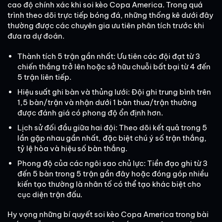
cao độ chính xác khi soi kèo Copa America. Trong quá
trình theo dõi trực tiếp bóng đá, những thống kê dưới đây
thường được các chuyên gia ưu tiên phân tích trước khi
đưa ra dự đoán.
Thành tích 5 trận gần nhất: Ưu tiên các đội đạt từ 3
chiến thắng trở lên hoặc sở hữu chuỗi bất bại từ 4 đến
5 trận liên tiếp.
Hiệu suất ghi bàn và thủng lưới: Đội ghi trung bình trên
1,5 bàn/trận và nhận dưới 1 bàn thua/trận thường
được đánh giá có phong độ ổn định hơn.
Lịch sử đối đầu giữa hai đội: Theo dõi kết quả trong 5
lần gặp nhau gần nhất, đặc biệt chú ý số trận thắng,
tỷ lệ hòa và hiệu số bàn thắng.
Phong độ của các ngôi sao chủ lực: Tiền đạo ghi từ 3
đến 5 bàn trong 5 trận gần đây hoặc đóng góp nhiều
kiến tạo thường là nhân tố có thể tạo khác biệt cho
cục diện trận đấu.
Hy vọng những bí quyết soi kèo Copa America trong bài