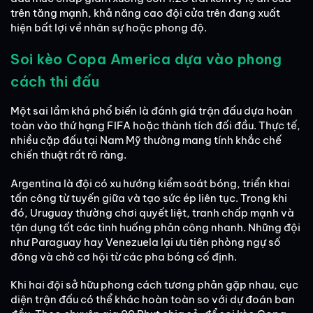
trên tăng mạnh, khả năng cao đội cửa trên đang xuất
hiện bất lợi về nhân sự hoặc phong độ.
Soi kèo Copa America dựa vào phong
cách thi đấu
Một sai lầm khá phổ biến là đánh giá trận đấu dựa hoàn
toàn vào thứ hạng FIFA hoặc thành tích đối đầu. Thực tế,
nhiều cặp đấu tại Nam Mỹ thường mang tính khắc chế
chiến thuật rất rõ ràng.
Argentina là đội có xu hướng kiểm soát bóng, triển khai
tấn công từ tuyến giữa và tạo sức ép liên tục. Trong khi
đó, Uruguay thường chơi quyết liệt, tranh chấp mạnh và
tận dụng tốt các tình huống phản công nhanh. Những đội
như Paraguay hay Venezuela lại ưu tiên phòng ngự số
đông và chờ cơ hội từ các pha bóng cố định.
Khi hai đội sở hữu phong cách tương phản gặp nhau, cục
diện trận đấu có thể khác hoàn toàn so với dự đoán ban